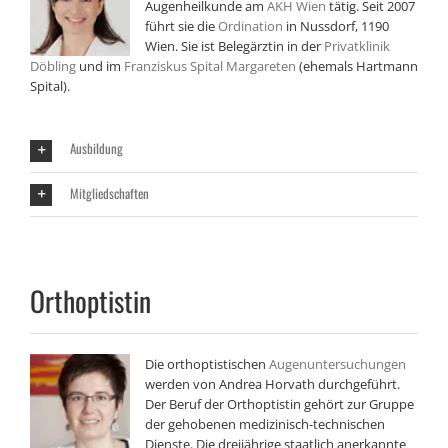
Augenheilkunde am
AKH Wien
tätig. Seit 2007
führt sie die
Ordination
in Nussdorf, 1190
Wien. Sie ist Belegärztin in der
Privatklinik
Döbling
und im
Franziskus Spital Margareten
(ehemals Hartmann
Spital).
Ausbildung
Mitgliedschaften
Orthoptistin
Die orthoptistischen
Augenuntersuchungen
werden von Andrea Horvath durchgeführt.
Der Beruf der Orthoptistin gehört zur Gruppe
der gehobenen medizinisch-technischen
Dienste. Die dreijährige staatlich anerkannte