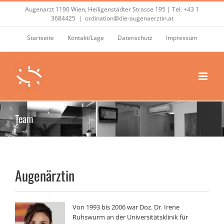
Zum
Augenarzt 1190 Wien, Heiligenstädter Strasse 195 | Tel.
+43 1
Inhalt
3684425
|
ordination@die-augenaerztin.at
springen
Startseite
Kontakt/Lage
Datenschutz
Impressum
Team
Augenärztin
Von 1993 bis 2006 war Doz. Dr. Irene
Ruhswurm an der Universitätsklinik für