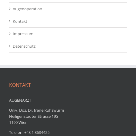
Augenoperation
Kontakt
Impressum
Datenschutz
KONTAKT
AUGENARZT
Univ. Doz. Dr. Irene Ruhswurm
Heiligenstädter Strasse 195
1190 Wien
Telefon:
+43 1 3684425